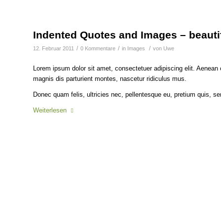
Indented Quotes and Images – beauti
/
/
/
12. Februar 2011
0 Kommentare
in
Images
von
Uwe
Lorem ipsum dolor sit amet, consectetuer adipiscing elit. Aenea
magnis dis parturient montes, nascetur ridiculus mus.
Donec quam felis, ultricies nec, pellentesque eu, pretium quis, s
Weiterlesen