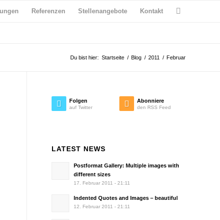
tungen
Referenzen
Stellenangebote
Kontakt
Du bist hier:
Startseite
/
Blog
/
2011
/
Februar
Folgen
Abonniere
auf Twitter
den RSS Feed
LATEST NEWS
Postformat Gallery: Multiple images with
different sizes
17. Februar 2011 - 21:11
Indented Quotes and Images – beautiful
12. Februar 2011 - 21:11