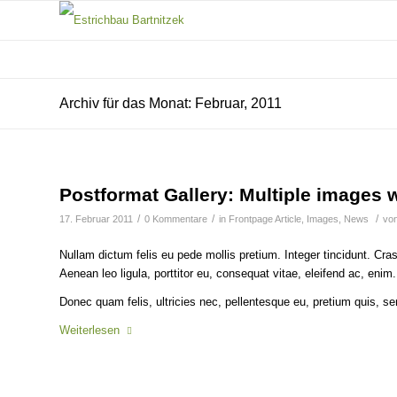
Archiv für das Monat: Februar, 2011
Postformat Gallery: Multiple images w
/
/
/
17. Februar 2011
0 Kommentare
in
Frontpage Article
,
Images
,
News
vo
Nullam dictum felis eu pede mollis pretium. Integer tincidunt. Cr
Aenean leo ligula, porttitor eu, consequat vitae, eleifend ac, enim.
Donec quam felis, ultricies nec, pellentesque eu, pretium quis, s
Weiterlesen