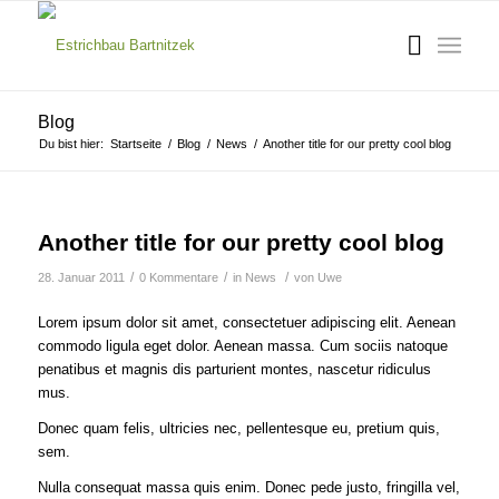
Blog
Du bist hier:
Startseite
/
Blog
/
News
/
Another title for our pretty cool blog
Another title for our pretty cool blog
/
/
/
28. Januar 2011
0 Kommentare
in
News
von
Uwe
Lorem ipsum dolor sit amet, consectetuer adipiscing elit. Aenean
commodo ligula eget dolor. Aenean massa. Cum sociis natoque
penatibus et magnis dis parturient montes, nascetur ridiculus
mus.
Donec quam felis, ultricies nec, pellentesque eu, pretium quis,
sem.
Nulla consequat massa quis enim. Donec pede justo, fringilla vel,