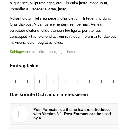
aliquet nec, vulputate eget, arcu. In enim justo, rhoncus ut,
imperdiet a, venenatis vitae, justo.
Nullam dictum felis eu pede mollis pretium. Integer tincidunt.
Cras dapibus. Vivamus elementum semper nisi. Aenean
vulputate eleifend tellus. Aenean leo ligula, porttitor eu,
consequat vitae, eleifend ac, enim. Aliquam lorem ante, dapibus
in, viverra quis, feugiat a, tellus.
Schlagworte:
are
,
nice
,
some
,
tags
,
these
Eintrag teilen
Das könnte Dich auch interessieren
Post Formats is a theme feature introduced
with Version 3.1. Post Formats can be used
by a…