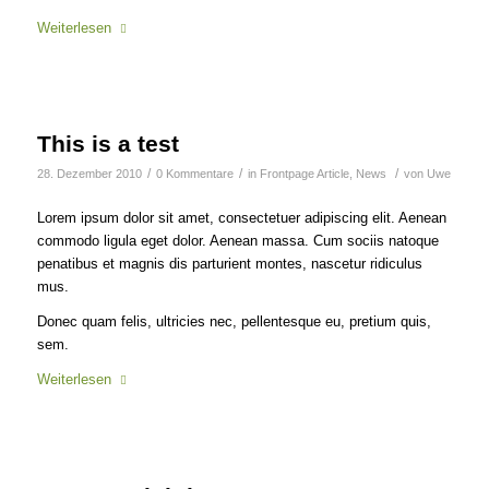
Weiterlesen
This is a test
/
/
/
28. Dezember 2010
0 Kommentare
in
Frontpage Article
,
News
von
Uwe
Lorem ipsum dolor sit amet, consectetuer adipiscing elit. Aenean
commodo ligula eget dolor. Aenean massa. Cum sociis natoque
penatibus et magnis dis parturient montes, nascetur ridiculus
mus.
Donec quam felis, ultricies nec, pellentesque eu, pretium quis,
sem.
Weiterlesen