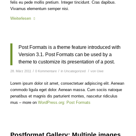
felis eu pede mollis pretium. Integer tincidunt. Cras dapibus.
Vivamus elementum semper nisi.
Weiterlesen
Post Formats is a theme feature introduced with
Version 3.1. Post Formats can be used by a
theme to customize its presentation of a post.
/
/
/
28. März 2011
0 Kommentare
in
Uncategorized
von
Uwe
Lorem ipsum dolor sit amet, consectetuer adipiscing elit. Aenean
commodo ligula eget dolor. Aenean massa. Cum sociis natoque
penatibus et magnis dis parturient montes, nascetur ridiculus
mus – more on
WordPress.org: Post Formats
Postformat Gallery: Multiple images