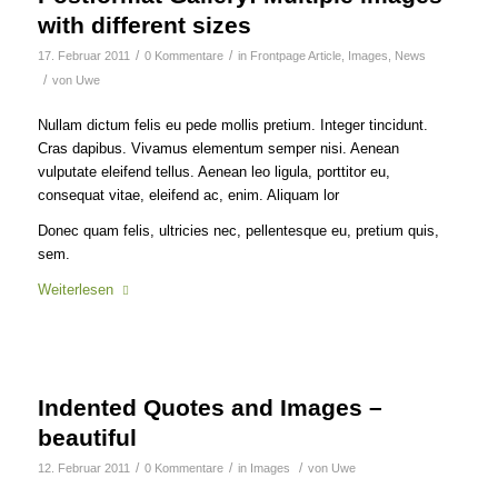
with different sizes
/
/
17. Februar 2011
0 Kommentare
in
Frontpage Article
,
Images
,
News
/
von
Uwe
Nullam dictum felis eu pede mollis pretium. Integer tincidunt.
Cras dapibus. Vivamus elementum semper nisi. Aenean
vulputate eleifend tellus. Aenean leo ligula, porttitor eu,
consequat vitae, eleifend ac, enim. Aliquam lor
Donec quam felis, ultricies nec, pellentesque eu, pretium quis,
sem.
Weiterlesen
Indented Quotes and Images –
beautiful
/
/
/
12. Februar 2011
0 Kommentare
in
Images
von
Uwe