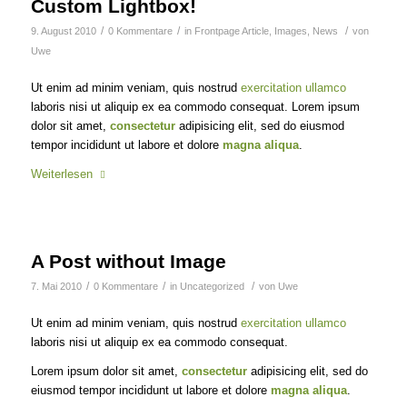
Custom Lightbox!
/
/
/
9. August 2010
0 Kommentare
in
Frontpage Article
,
Images
,
News
von
Uwe
Ut enim ad minim veniam, quis nostrud
exercitation ullamco
laboris nisi ut aliquip ex ea commodo consequat. Lorem ipsum
dolor sit amet,
consectetur
adipisicing elit, sed do eiusmod
tempor incididunt ut labore et dolore
magna aliqua
.
Weiterlesen
A Post without Image
/
/
/
7. Mai 2010
0 Kommentare
in
Uncategorized
von
Uwe
Ut enim ad minim veniam, quis nostrud
exercitation ullamco
laboris nisi ut aliquip ex ea commodo consequat.
Lorem ipsum dolor sit amet,
consectetur
adipisicing elit, sed do
eiusmod tempor incididunt ut labore et dolore
magna aliqua
.