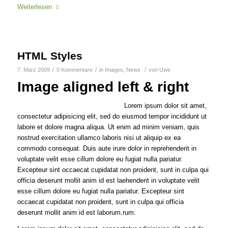
Weiterlesen
HTML Styles
/
/
/
7. März 2009
0 Kommentare
in
Images
,
News
von
Uwe
Image aligned left & right
Lorem ipsum dolor sit amet,
consectetur adipisicing elit, sed do eiusmod tempor incididunt ut
labore et dolore magna aliqua. Ut enim ad minim veniam, quis
nostrud exercitation ullamco laboris nisi ut aliquip ex ea
commodo consequat. Duis aute irure dolor in reprehenderit in
voluptate velit esse cillum dolore eu fugiat nulla pariatur.
Excepteur sint occaecat cupidatat non proident, sunt in culpa qui
officia deserunt mollit anim id est laehenderit in voluptate velit
esse cillum dolore eu fugiat nulla pariatur. Excepteur sint
occaecat cupidatat non proident, sunt in culpa qui officia
deserunt mollit anim id est laborum.rum.