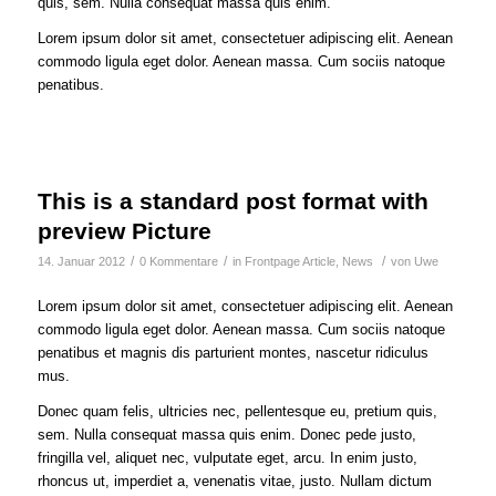
quis, sem. Nulla consequat massa quis enim.
Lorem ipsum dolor sit amet, consectetuer adipiscing elit. Aenean
commodo ligula eget dolor. Aenean massa. Cum sociis natoque
penatibus.
This is a standard post format with
preview Picture
/
/
/
14. Januar 2012
0 Kommentare
in
Frontpage Article
,
News
von
Uwe
Lorem ipsum dolor sit amet, consectetuer adipiscing elit. Aenean
commodo ligula eget dolor. Aenean massa. Cum sociis natoque
penatibus et magnis dis parturient montes, nascetur ridiculus
mus.
Donec quam felis, ultricies nec, pellentesque eu, pretium quis,
sem. Nulla consequat massa quis enim. Donec pede justo,
fringilla vel, aliquet nec, vulputate eget, arcu. In enim justo,
rhoncus ut, imperdiet a, venenatis vitae, justo. Nullam dictum