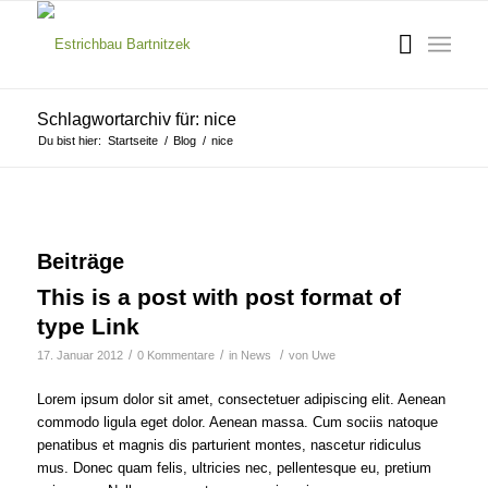
Schlagwortarchiv für: nice
Du bist hier:
Startseite
/
Blog
/
nice
Beiträge
This is a post with post format of
type Link
/
/
/
17. Januar 2012
0 Kommentare
in
News
von
Uwe
Lorem ipsum dolor sit amet, consectetuer adipiscing elit. Aenean
commodo ligula eget dolor. Aenean massa. Cum sociis natoque
penatibus et magnis dis parturient montes, nascetur ridiculus
mus. Donec quam felis, ultricies nec, pellentesque eu, pretium